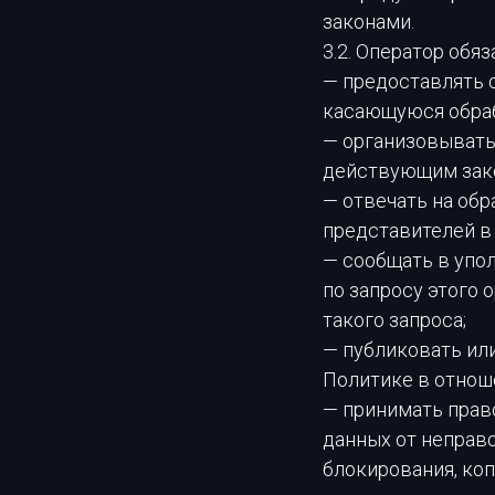
законами.
3.2. Оператор обяз
— предоставлять 
касающуюся обраб
— организовывать
действующим зак
— отвечать на об
представителей в
— сообщать в упо
по запросу этого 
такого запроса;
— публиковать ил
Политике в отнош
— принимать прав
данных от неправо
блокирования, ко