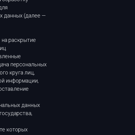
для
х данных (далее —
 на раскрытие
иц.
авленные
дача персональных
го круга лиц,
ой информации,
оставление
ональных данных
государства,
ате которых