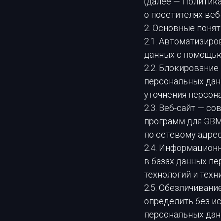
(далее — Политик
о посетителях веб-с
2. Основные поня
2.1. Автоматизир
данных с помощью
2.2. Блокировани
персональных дан
уточнения персон
2.3. Веб-сайт — с
программ для ЭВМ
по сетевому адресу 
2.4. Информацион
в базах данных п
технологий и техн
2.5. Обезличиван
определить без и
персональных дан