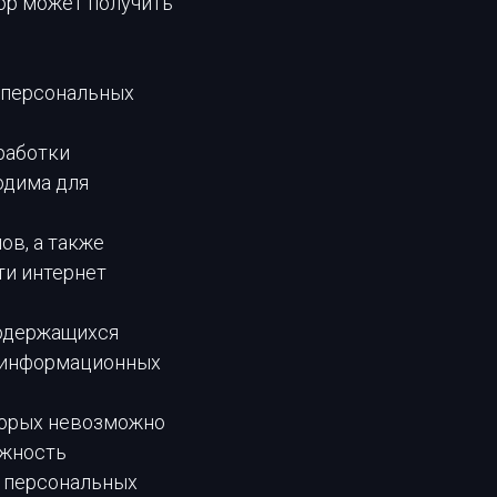
ор может получить
а персональных
работки
одима для
ов, а также
ти интернет
содержащихся
у информационных
оторых невозможно
ежность
 персональных