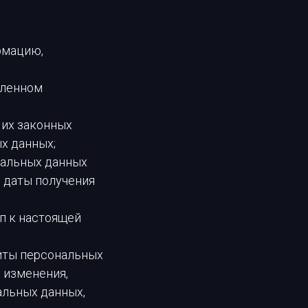
рмацию,
вленном
 их законных
х данных;
нальных данных
с даты получения
п к настоящей
иты персональных
 изменения,
альных данных,