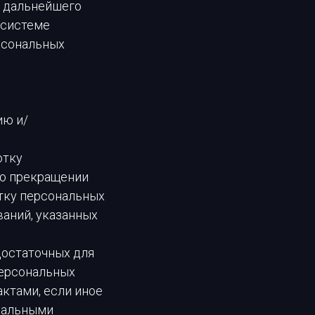
 дальнейшего
 системе
рсональных
ию и/
отку
 о прекращении
тку персональных
ваний, указанных
достаточных для
персональных
ктами, если иное
ральными