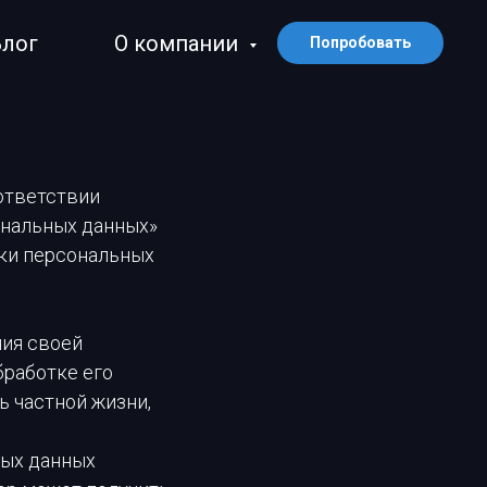
Блог
О компании
Попробовать
ответствии
ональных данных»
тки персональных
ния своей
бработке его
ь частной жизни,
ных данных