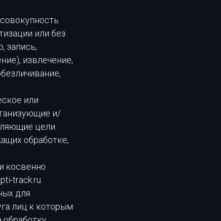
и совокупность
тизации или без
, запись,
ние), извлечение,
обезличивание,
еское или
рганизующие и/
еляющие цели
ащих обработке,
ли косвенно
-track.ru.
ных для
уга лиц к которым
а обработку