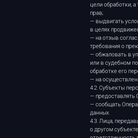
цели обработки, 
прав;
— выдвигать усло
в целях продвижен
— на отзыв соглас
требования о пре
— обжаловать в у
или в судебном п
обработке его пе
— на осуществлен
4.2. Субъекты пер
— предоставлять 
— сообщать Опера
данных.
4.3. Лица, переда
о другом субъекте
ответственность 