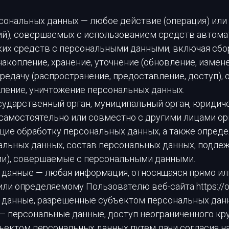
рсональных данных — любое действие (операция) ил
ий), совершаемых с использованием средств автома
их средств с персональными данными, включая сбор
акопление, хранение, уточнение (обновление, измене
редачу (распространение, предоставление, доступ), 
аление, уничтожение персональных данных.
осударственный орган, муниципальный орган, юридич
 самостоятельно или совместно с другими лицами о
ие обработку персональных данных, а также опред
альных данных, состав персональных данных, подлеж
ии), совершаемые с персональными данными.
е данные — любая информация, относящаяся прямо и
ли определяемому Пользователю веб-сайта https://opti
е данные, разрешенные субъектом персональных дан
— персональные данные, доступ неограниченного кр
ъектом персональных данных путем дачи согласия н