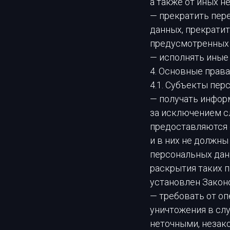
а также от иных 
— прекратить пере
данных, прекратит
предусмотренных 
— исполнять иные
4. Основные прав
4.1. Субъекты пер
— получать инфор
за исключением с
предоставляются 
и в них не должн
персональных дан
раскрытия таких 
установлен Закон
— требовать от оп
уничтожения в сл
неточными, незак