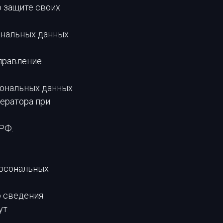
о защите своих
ональных данных
аправление
сональных данных
ератора при
РФ.
ерсональных
о сведения
ут