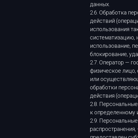
данных.
2.6. Обработка пе
действий (операц
использования так
систематизацию, н
использование, пе
блокирование, уд
2.7. Оператор — г
физическое лицо,
или осуществляющ
обработки персон
действия (операц
2.8. Персональны
к определенному и
2.9. Персональны
распространения, 
предоставлен суб