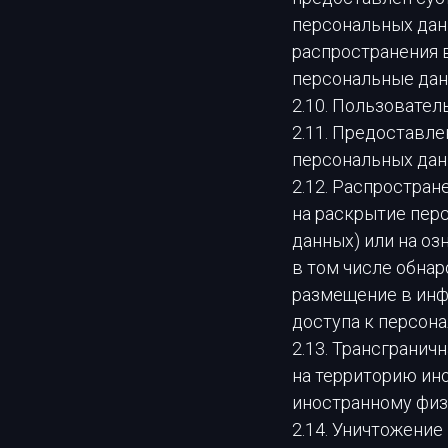
персональных дан
распространения 
персональные дан
2.10. Пользователь
2.11. Предоставл
персональных дан
2.12. Распростра
на раскрытие пер
данных) или на о
в том числе обна
размещение в инф
доступа к персон
2.13. Трансграни
на территорию ино
иностранному физ
2.14. Уничтожение