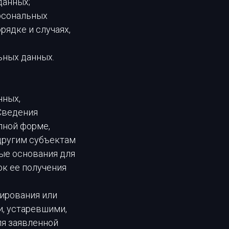
данных;
ерсональных
рядке и случаях,
ьных данных.
нных,
Сведения
пной форме,
другим субъектам
ые основания для
к ее получения
кирования или
и, устаревшими,
ля заявленной